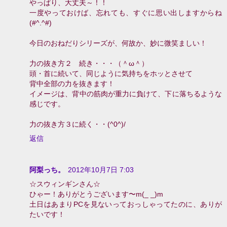
やっぱり、大丈夫～！！
一度やっておけば、忘れても、すぐに思い出しますからね
(#^.^#)
今日のおねだりシリーズが、何故か、妙に微笑ましい！
力の抜き方２ 続き・・・（＾ω＾）
頭・首に続いて、同じように気持ちをホッとさせて
背中全部の力を抜きます！
イメージは、背中の筋肉が重力に負けて、下に落ちるような
感じです。
力の抜き方３に続く・・(^0^)/
返信
阿梨っち。
2012年10月7日 7:03
☆スウィンギンさん☆
ひゃー！ありがとうございます〜m(_ _)m
土日はあまりPCを見ないっておっしゃってたのに、ありが
たいです！