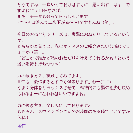
そうですね、一度やっておけばすぐに…思い出す…はず…で
すよね^^;←自信なさげ。
まあ、チータも歌ってらっしゃいます！
♪さ〜んぽ進んで二歩下がる〜〜♪ですもんね（笑）。
今日のおねだりシリーズは、実際におねだりしているという
か、
どちらかと言うと、私のオススメのご紹介みたいな感じでし
ょーか（笑）。
（どこかで誰かが私のおねだりを叶えてくれるかも！という
淡い期待も持ちつつｗ）
力の抜き方２、実践してみてます。
背中も、緊張するとすごく強張りますよねー(T_T)
うまく身体をリラックスさせて、精神的にも緊張を少し緩め
られるよーになれればいいですよね。
力の抜き方３、楽しみにしております♪
もちろん！スウィンギンさんのお時間のある時でいいですか
らね！
返信