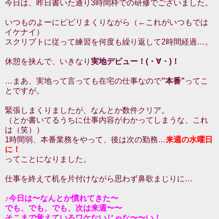
今日は、昨日書いた通り3時間枠での研修でございました。
いつものよーにビビリまくりながら（←これがいつもでは
イケナイ）
スクリプトに従って練習を何度も繰り返して2時間経過…。
休憩を挟んで、いきなり
実地デビュー！(・∀・)！
…まあ、実地って言っても在宅の仕事なので
”本番”
ってこ
とですが。
緊張しまくりましたが、なんとか数件クリア。
（とか書いてるうちに仕事内容がわかってしまうな、これ
は（笑））
1時間弱、本番業務をやって、後は次の勤務…
来週の水曜日
に！
ってことになりました。
仕事を終えて机を片付けながら思わず鼻歌まじりに…
♪今日は〜なんとか慣れてきた〜
でも、でも、でも、次は来週〜〜
そこまで覚えているワケないじゃな〜〜い！