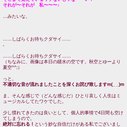
それが〜それが 私〜〜〜♪
…みたいな。
……しばらくお待ちクダサイ……
……しばらくお待ちクダサイ……
（ちなみに、画像は本日の鑓水の空です。秋空とゆーより
夏空^^;）
っと。
不適切な音が流れましたことを深くお詫び致しますm(_ _)m
ま、そんな感じで（どんな感じだ）ひとり哀しく人生はミ
ュージカルしてたワケでした。
少し慣れてきたのは良いとして、個人的事情で4日間も空け
てしまうので。
絶対に忘れる！
という妙な自信だけがある私でございまし