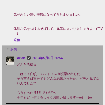
気ぜわしい寒い季節になってきちまいました。
体調お気をつけあそばして、元気にまいりましょうよ～(￣∀
￣)
返信
返信
Arich
2013年5月6日 20:54
どんたろ様☆
…はっ！(ﾟдﾟ)！バンド！←今頃思い出した。
そう言えば自分でもどんな結果だったか、ビデオ見てな
いんでした^^;
もうすっかり5月ですが^^;
今年もどうぞよろしゅうお願い致しますーm(_ _)m