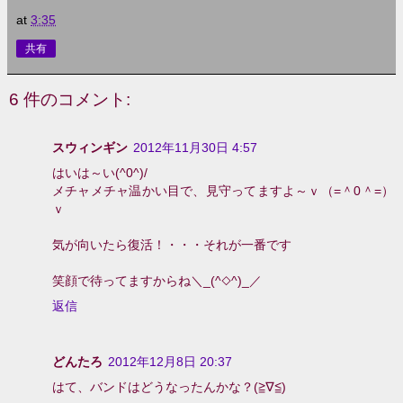
at
3:35
共有
6 件のコメント:
スウィンギン
2012年11月30日 4:57
はいは～い(^0^)/
メチャメチャ温かい目で、見守ってますよ～ｖ（=＾0＾=）
ｖ
気が向いたら復活！・・・それが一番です
笑顔で待ってますからね＼_(^◇^)_／
返信
どんたろ
2012年12月8日 20:37
はて、バンドはどうなったんかな？(≧∇≦)