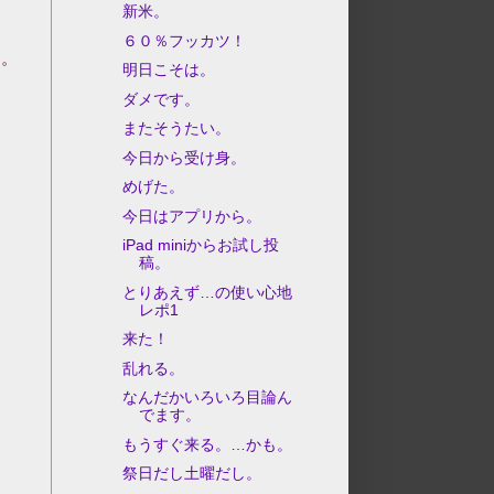
新米。
６０％フッカツ！
う。
明日こそは。
ダメです。
またそうたい。
今日から受け身。
めげた。
今日はアプリから。
iPad miniからお試し投
稿。
とりあえず…の使い心地
レポ1
来た！
乱れる。
なんだかいろいろ目論ん
でます。
もうすぐ来る。…かも。
祭日だし土曜だし。