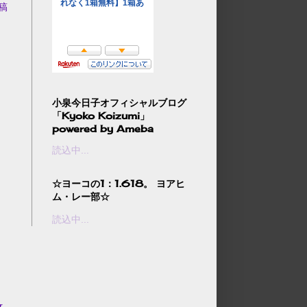
稿
小泉今日子オフィシャルブログ
「Kyoko Koizumi」
powered by Ameba
読込中...
☆ヨーコの1：1.618。 ヨアヒ
ム・レー部☆
読込中...
r
.