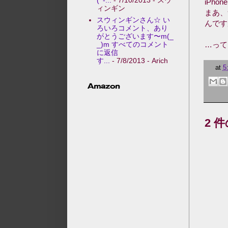
iPh
ィンギン
まあ、
スウィンギンさん☆ い
んです
ろいろコメント、あり
がとうございます〜m(_
_)m すべてのコメント
…って
に返信
す...
- 7/8/2013
- Arich
at
5
Amazon
2 