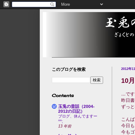
このブログを検索
2012年
10
…です
Contents
昨日書
玉兎の昔話（2004-
ずっと
2012の日記）
ブログ、休んでますー
こんば
^^;
今日も
13 年前
今もゴ