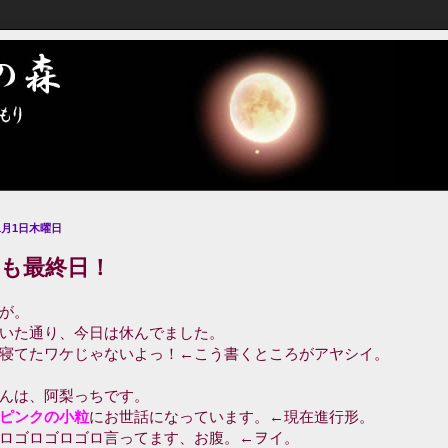
11月1日木曜日
月も最終日！
が。
いた通り、今日は休んでました。
寝てたワケじゃないよっ！←こう書くところがアヤシイ。
んは、阿梨っちです。
ピンクの小粒
にお世話になっています。←現在進行形。
ロゴロゴロゴロ言ってます、お腹。←ヲイ。