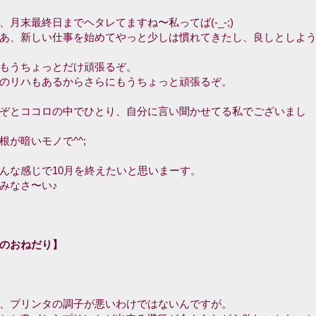
、月末最終日までヘタレてますね〜私ってば(-_-;)
あ、新しい仕事を始めてやっと少しは慣れてきたし、良しとしよ
もうちょっとだけ頑張るぞ。
のリハもあるからさらにもうちょっと頑張るぞ。
ぞとココロの中でひとり、自分に言い聞かせてる私でございまし
根が暗いモノで^^;
んな感じで10月を終えたいと思いまーす。
みなさ〜い♪
のおねだり】
、プリンタの調子が悪いわけではないんですが。