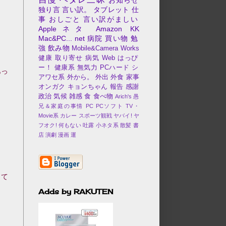
独り言
言い訳。
タブレット
仕
事
おしごと
言い訳がましい
Appleネタ
Amazon
KK
Mac&PC...
net
病院
買い物
勉
強
飲み物
Mobile&Camera
Works
健康
取り寄せ
病気
Web
はっぴ
ー！
健康系
無気力
PCハード
シ
あっ
アワセ系
外から。
外出
外食
家事
オンガク
キョンちゃん
報告
感謝
政治
気候
雑感
食
食べ物
Arich's 愚
兄＆家庭の事情
PC
PCソフト
TV・
Movie系
カレー
スポーツ観戦
ヤバイ!
ヤ
フオク!
何もない
吐露
小ネタ系
散髪
書
店
演劇
漫画
運
って
Adds by RAKUTEN