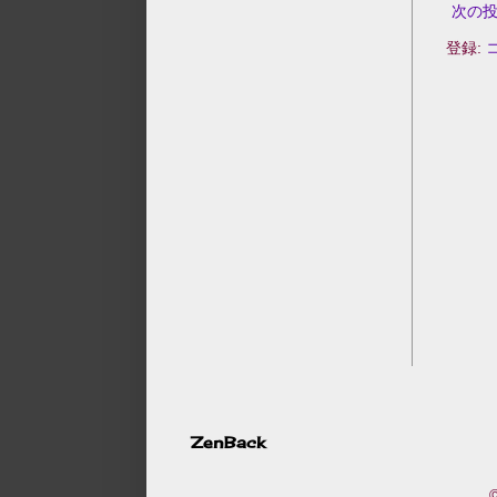
次の
登録:
ZenBack