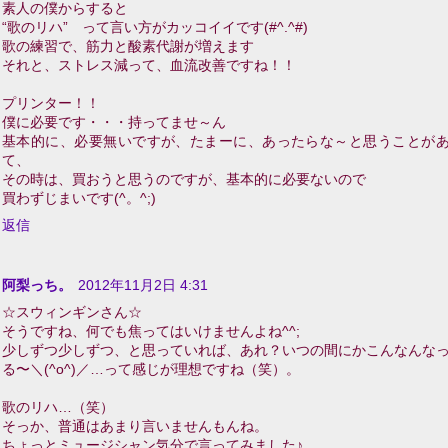
素人の僕からすると
“歌のリハ” って言い方がカッコイイです(#^.^#)
歌の練習で、筋力と酸素代謝が増えます
それと、ストレス減って、血流改善ですね！！
プリンター！！
僕に必要です・・・持ってませ～ん
基本的に、必要無いですが、たまーに、あったらな～と思うことが
て、
その時は、買おうと思うのですが、基本的に必要ないので
買わずじまいです(^。^;)
返信
阿梨っち。
2012年11月2日 4:31
☆スウィンギンさん☆
そうですね、何でも焦ってはいけませんよね^^;
少しずつ少しずつ、と思っていれば、あれ？いつの間にかこんなんな
る〜＼(^o^)／…って感じが理想ですね（笑）。
歌のリハ…（笑）
そっか、普通はあまり言いませんもんね。
ちょっとミュージシャン気分で言ってみました♪