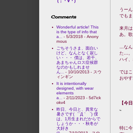
(；・∀・)
うーん
でもま
Comments
Wonderful article! This
来月は
is the type of info that
あ。歌
a...
- 5/3/2018
- Anony
mous
…なん
ごちそうさま、面白い
けど、なんとなく寂し
た…。
い・・・ 僕は、若干、
ハイ、
あまちゃんロス症候群
なのかもしれませ
ではこ
ん...
- 10/10/2013
- スウ
ィンギン
おやす
It is intentionally
designed, with wear
elements
a...
- 2/11/2023
- 5d7ick
okv4
【今日
昨日、今日と、異常な
暑さです(゜´Д｀゜) 僕
は、1月生まれだからで
しょうか・・・秋冬が
特に今
大好き
(^-...
- 7/10/2013
- スウ