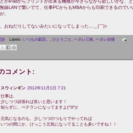
oneとかiPadからプリントが出来る機種が今さらながら欲しいかな、
無線LANで繋いでて、仕事PCからもMBAからも印刷できるのでい
が。
、おねだりしてないみたいになってしまった…＿|￣|○
:59
Labels:
いつもの戯言。
,
ひとりごと
,
ヘタレ三昧
,
ヘタレ自慢
件のコメント:
スウィンギン
2012年11月1日 7:21
仕事は、
少しつづ頑張れば良いと思います！
知らずに、ベテランになってますよ(^0^)/
元気になるのも、少しつづのつもりでやってれば
いつの間にか、けっこう元気になってることも多いですね！！