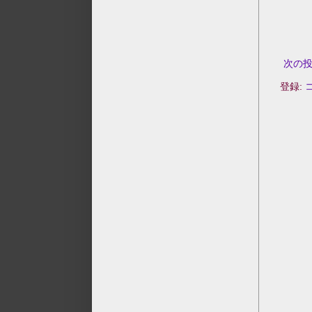
次の
登録: