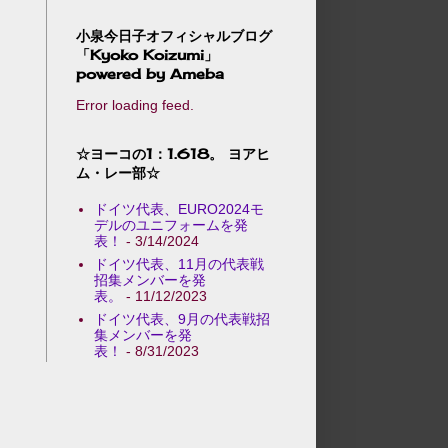
小泉今日子オフィシャルブログ
「Kyoko Koizumi」
powered by Ameba
Error loading feed.
☆ヨーコの1：1.618。 ヨアヒ
ム・レー部☆
ドイツ代表、EURO2024モ
デルのユニフォームを発
表！
- 3/14/2024
ドイツ代表、11月の代表戦
招集メンバーを発
表。
- 11/12/2023
ドイツ代表、9月の代表戦招
集メンバーを発
表！
- 8/31/2023