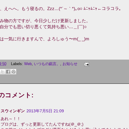
、えへへ。もう寝るの。Zzz…(*´～｀*)｡o○ ﾑﾆｬﾑﾆｬ←コラコラ。
み物の方ですが、今日少しだけ更新しました。
自分でも思い切り悪くて気持ち悪い…＿|￣|○
は一気に行きますんで、よろしゅう〜m(_ _)m
9:50
Labels:
Web
,
いつもの戯言。
,
お知らせ
件のコメント:
スウィンギン
2013年7月5日 21:09
あれ～！！
ブログは、ずっと更新してたんですね(＠_＠;)