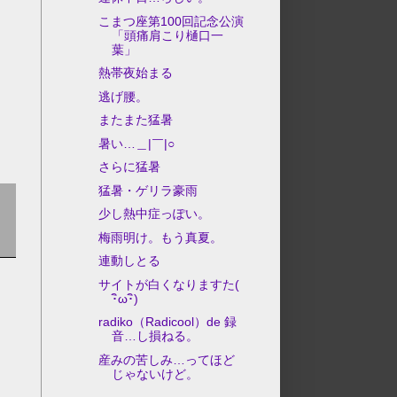
こまつ座第100回記念公演
「頭痛肩こり樋口一
葉」
熱帯夜始まる
逃げ腰。
またまた猛暑
暑い…＿|￣|○
さらに猛暑
猛暑・ゲリラ豪雨
少し熱中症っぽい。
梅雨明け。もう真夏。
連動しとる
サイトが白くなりますた(
･ิω･ิ)
radiko（Radicool）de 録
音…し損ねる。
産みの苦しみ…ってほど
じゃないけど。