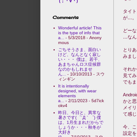
(；・∀・)
タイト
Comments
が…。
Wonderful article! This
どーな
is the type of info that
…なん
a...
- 5/3/2018
- Anony
mous
ごちそうさま、面白い
とりあ
けど、なんとなく寂し
みまし
い・・・ 僕は、若干、
あまちゃんロス症候群
それか
なのかもしれませ
ん...
- 10/10/2013
- スウ
見てみ
ィンギン
でもま
It is intentionally
designed, with wear
And
elements
a...
- 2/11/2023
- 5d7ick
かと思
okv4
メイリ
昨日、今日と、異常な
て感じ
暑さです(゜´Д｀゜) 僕
は、1月生まれだからで
今、こ
しょうか・・・秋冬が
大好き
設定を
(^-...
- 7/10/2013
- スウ