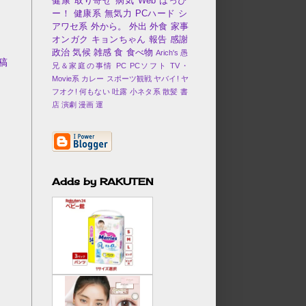
健康
取り寄せ
病気
Web
はっぴ
ー！
健康系
無気力
PCハード
シ
アワセ系
外から。
外出
外食
家事
オンガク
キョンちゃん
報告
感謝
政治
気候
雑感
食
食べ物
Arich's 愚
稿
兄＆家庭の事情
PC
PCソフト
TV・
Movie系
カレー
スポーツ観戦
ヤバイ!
ヤ
フオク!
何もない
吐露
小ネタ系
散髪
書
店
演劇
漫画
運
Adds by RAKUTEN