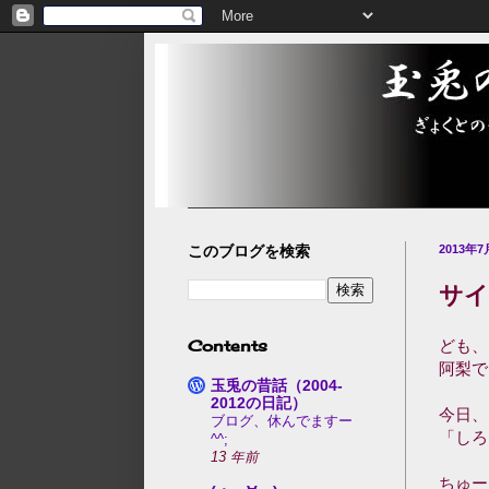
このブログを検索
2013年
サイ
Contents
ども、
阿梨で
玉兎の昔話（2004-
2012の日記）
今日、
ブログ、休んでますー
「しろ
^^;
13 年前
ちゅー