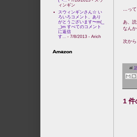
ィンギン
…って
スウィンギンさん☆ い
ろいろコメント、あり
がとうございます〜m(_
あ、読
_)m すべてのコメント
なんか
に返信
す...
- 7/8/2013
- Arich
次から
Amazon
at
1
1 