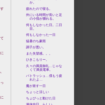
か。
です
疲れたので寝る。
外にいる時間が長いと足
の小指が腫れる。
何もしなかった日。二日
目。
何もしなかった一日
って
猛暑のち豪雨
調子が悪い。
でに
また失望感。。。
。
ひきこもりー。
久々の満員御礼…じゃな
くて満員電車。
い
パトラッシュ…僕もう疲
れたよ…
！っ
魔が差す一日
ちょっと涼しい
時に
ちょびっと動けた日
連休中日…らしい。