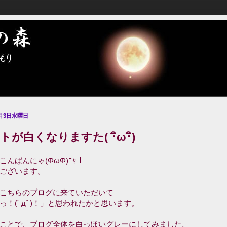
7月3日水曜日
トが白くなりますた( ･ิω･ิ)
こんばんにゃ(ΦωΦ)ﾆｬ！
ございます。
こちらのブログに来ていただいて
っ！(ﾟдﾟ)！」と思われたかと思います。
ことで、ブログ全体を白っぽいグレーにしてみました。