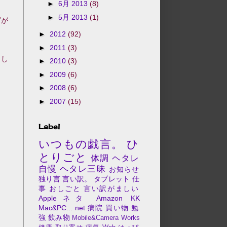
►
6月 2013
(8)
►
5月 2013
(1)
グが
►
2012
(92)
►
2011
(3)
まし
►
2010
(3)
►
2009
(6)
►
2008
(6)
►
2007
(15)
Label
いつもの戯言。
ひ
とりごと
体調
ヘタレ
自慢
ヘタレ三昧
お知らせ
独り言
言い訳。
タブレット
仕
事
おしごと
言い訳がましい
Appleネタ
Amazon
KK
Mac&PC...
net
病院
買い物
勉
強
飲み物
Mobile&Camera
Works