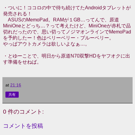
・ついに！ココロの中で待ち続けてたAndroidタブレットが
発売される！
ASUSのMemoPad。RAMが１GB…ってんで、原道
MiniOneとどっち…？って考えたけど、MiniOneが赤札で品
切れだったので、思い切ってノジマオンラインでMemoPad
を予約したー！色はベリーベリー・ブルーベリー。
やっぱアウトカメラは欲しいよなぁ…。
・とゆーことで、明日から原道N70双撃HDをヤフオクに出
す準備をせねば。
at
21:16
共有
0 件のコメント:
コメントを投稿