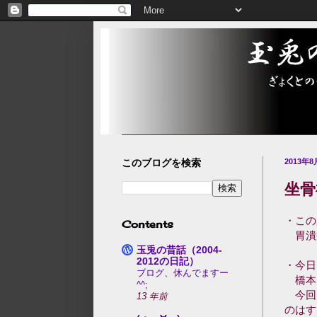
このブログを検索
2013年
坐骨
・この
Contents
胃潰
玉兎の昔話（2004-
2012の日記）
・今日
ブログ、休んでますー
橋本
^^;
今回
13 年前
のはす