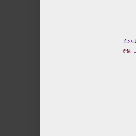
次の
登録: