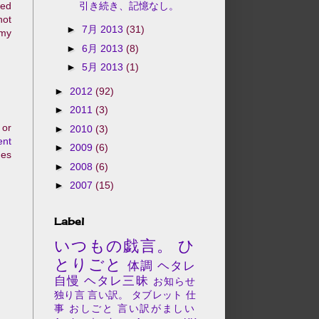
引き続き、記憶なし。
red
not
►
7月 2013
(31)
 my
►
6月 2013
(8)
►
5月 2013
(1)
►
2012
(92)
►
2011
(3)
 or
►
2010
(3)
ent
►
2009
(6)
ges
►
2008
(6)
►
2007
(15)
Label
いつもの戯言。
ひ
とりごと
体調
ヘタレ
自慢
ヘタレ三昧
お知らせ
独り言
言い訳。
タブレット
仕
事
おしごと
言い訳がましい