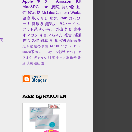
Appleネタ
Amazon
KK
Mac&PC...
net
病院
買い物
勉
強
飲み物
Mobile&Camera
Works
健康
取り寄せ
病気
Web
はっぴ
ー！
健康系
無気力
PCハード
シ
アワセ系
外から。
外出
外食
家事
オンガク
キョンちゃん
報告
感謝
稿
政治
気候
雑感
食
食べ物
Arich's 愚
兄＆家庭の事情
PC
PCソフト
TV・
Movie系
カレー
スポーツ観戦
ヤバイ!
ヤ
フオク!
何もない
吐露
小ネタ系
散髪
書
店
演劇
漫画
運
Adds by RAKUTEN