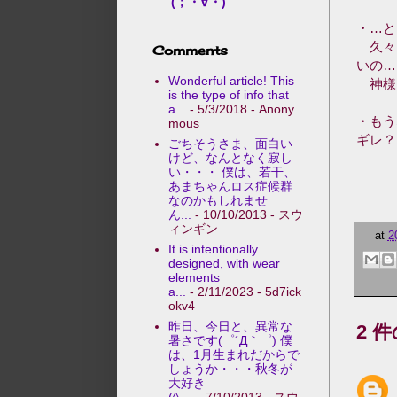
(；・∀・)
・…と
久々に
Comments
いの…
Wonderful article! This
神様
is the type of info that
a...
- 5/3/2018
- Anony
・もう
mous
ギレ？
ごちそうさま、面白い
けど、なんとなく寂し
い・・・ 僕は、若干、
あまちゃんロス症候群
なのかもしれませ
ん...
- 10/10/2013
- スウ
ィンギン
at
2
It is intentionally
designed, with wear
elements
a...
- 2/11/2023
- 5d7ick
okv4
昨日、今日と、異常な
2 
暑さです(゜´Д｀゜) 僕
は、1月生まれだからで
しょうか・・・秋冬が
大好き
(^-...
- 7/10/2013
- スウ