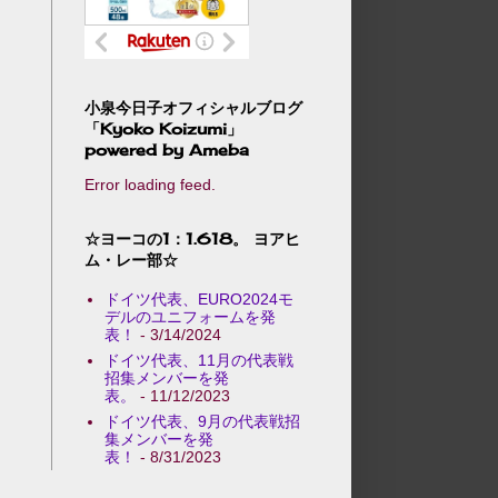
小泉今日子オフィシャルブログ
「Kyoko Koizumi」
powered by Ameba
Error loading feed.
☆ヨーコの1：1.618。 ヨアヒ
ム・レー部☆
ドイツ代表、EURO2024モ
デルのユニフォームを発
表！
- 3/14/2024
ドイツ代表、11月の代表戦
招集メンバーを発
表。
- 11/12/2023
ドイツ代表、9月の代表戦招
集メンバーを発
表！
- 8/31/2023