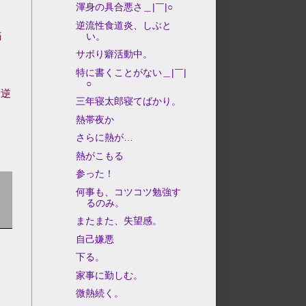
渾身の具合悪さ＿|￣|○
逆流性食道炎、しぶと
痛
い。
サボり癖活動中。
特に書くことがない＿|￣|
○
←逆
三年寝太郎寝てばかり。
熱帯夜か
さらに熱が…
熱がこもる
参った！
何事も、コツコツ勉強す
るのみ。
またまた、失望感。
自己嫌悪
下る。
家事に勤しむ。
微熱続く。