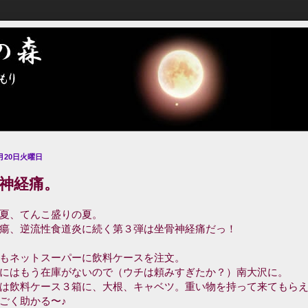
8月20日火曜日
神経痛。
夏、てんこ盛りの夏。
瘍、逆流性食道炎に続く第３弾は坐骨神経痛だっ！
もネットスーパーに飲料ケースを注文。
にはもう在庫がないので（ウチは頼みすぎたか？）南大沢に。
は飲料ケース３箱に、大根、キャベツ。重い物を持って来てもら
ごく助かる〜♪