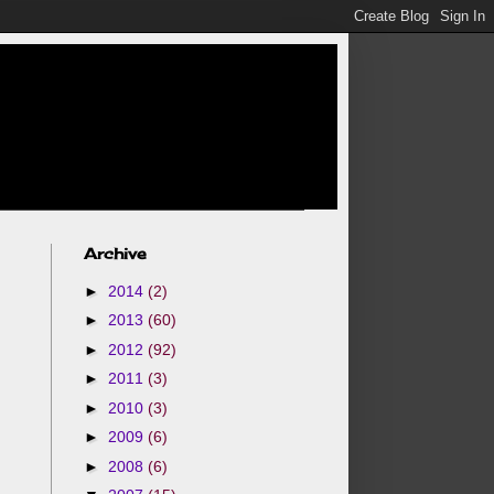
Archive
►
2014
(2)
►
2013
(60)
►
2012
(92)
►
2011
(3)
►
2010
(3)
►
2009
(6)
►
2008
(6)