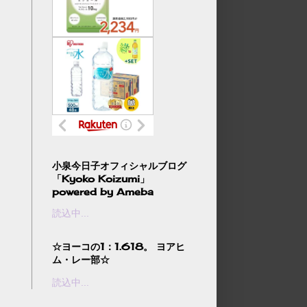
小泉今日子オフィシャルブログ
「Kyoko Koizumi」
powered by Ameba
読込中...
☆ヨーコの1：1.618。 ヨアヒ
ム・レー部☆
読込中...