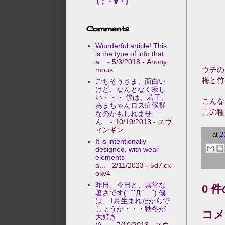
(；・∀・)
Comments
Wonderful article! This
is the type of info that
a...
- 5/3/2018
- Anony
ウチの
mous
梅と竹
ごちそうさま、面白い
けど、なんとなく寂し
い・・・ 僕は、若干、
こんな
あまちゃんロス症候群
この種
なのかもしれませ
ん...
- 10/10/2013
- スウ
ィンギン
at
2
It is intentionally
designed, with wear
elements
a...
- 2/11/2023
- 5d7ick
okv4
昨日、今日と、異常な
0 
暑さです(゜´Д｀゜) 僕
は、1月生まれだからで
しょうか・・・秋冬が
コメ
大好き
(^-...
- 7/10/2013
- スウ