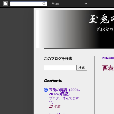
このブログを検索
2007年
西表 
Contents
玉兎の昔話（2004-
2012の日記）
ブログ、休んでますー
^^;
13 年前