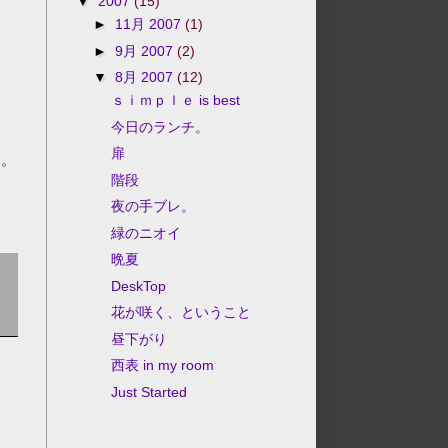
▼
2007
(15)
►
11月 2007
(1)
►
9月 2007
(2)
▼
8月 2007
(12)
ｓｉｍｐｌｅ is best
今日のランチ。
扉
中。
階段
夜の手ブレ。
緑のニオイ
晩夏
DeskTop
花が咲く、ということ
昼下がり
西表 in my room
Just Started