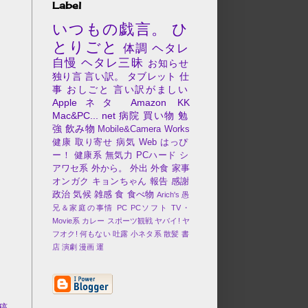
Label
いつもの戯言。
ひ
とりごと
体調
ヘタレ
自慢
ヘタレ三昧
お知らせ
独り言
言い訳。
タブレット
仕
事
おしごと
言い訳がましい
Appleネタ
Amazon
KK
Mac&PC...
net
病院
買い物
勉
強
飲み物
Mobile&Camera
Works
健康
取り寄せ
病気
Web
はっぴ
ー！
健康系
無気力
PCハード
シ
アワセ系
外から。
外出
外食
家事
オンガク
キョンちゃん
報告
感謝
政治
気候
雑感
食
食べ物
Arich's 愚
兄＆家庭の事情
PC
PCソフト
TV・
Movie系
カレー
スポーツ観戦
ヤバイ!
ヤ
フオク!
何もない
吐露
小ネタ系
散髪
書
店
演劇
漫画
運
稿