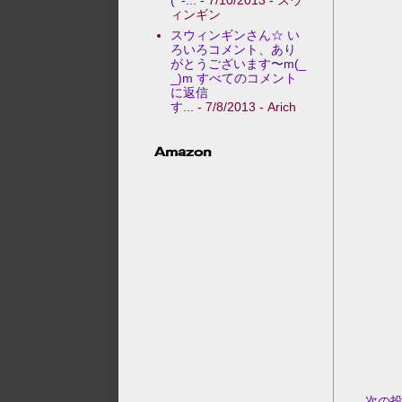
ィンギン
スウィンギンさん☆ い
ろいろコメント、あり
がとうございます〜m(_
_)m すべてのコメント
に返信
す...
- 7/8/2013
- Arich
Amazon
次の