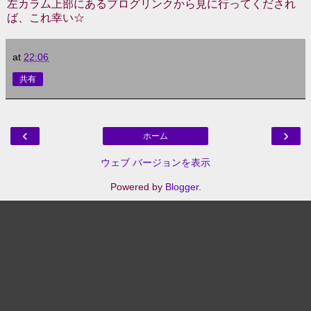
左カラム上部にあるブログリンクから見に行ってくだされ
ば、これ幸い☆
at
22:06
共有
‹
›
ホーム
ウェブ バージョンを表示
Powered by
Blogger
.